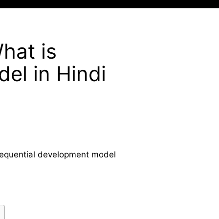
What is
el in Hindi
inear sequential development model