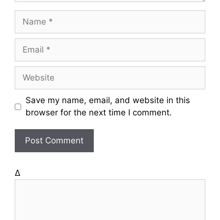
N
a
m
E
e
m
a
W
i
e
l
b
Save my name, email, and website in this
s
browser for the next time I comment.
i
t
e
Δ