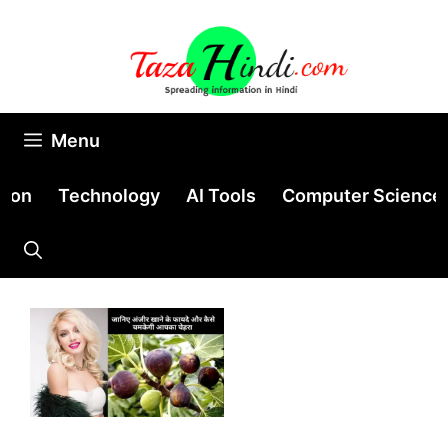
Skip
to
content
Menu
tion
Technology
AI Tools
Computer Science