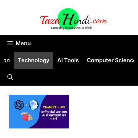
Skip
to
content
Menu
tion
Technology
AI Tools
Computer Science