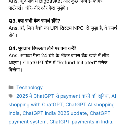
Ans. शुरुआत में BigBasket और कुछ अन्य ई-कॉमर्स
पार्टनर्स। धीरे-धीरे और ऐप्स जुड़ेंगे।
Q3.
क्या
सभी
बैंक
समर्थ
होंगे
?
Ans. हाँ, जिन बैंकों का UPI सिस्टम NPCI से जुड़ा है, वे समर्थ
होंगे।
Q4.
भुगतान
विफलता
होने
पर
क्या
करें
?
Ans. आपका पैसा 24 घंटे के भीतर वापस बैंक खाते में लौट
आएगा। ChatGPT चैट में “Refund Initiated” मैसेज
दिखेगा।
C
Technology
a
T
2025 में ChatGPT से payment करने की सुविधा
,
AI
t
a
shopping with ChatGPT
,
ChatGPT AI shopping
e
g
India
,
ChatGPT India 2025 update
,
ChatGPT
g
s
payment system
,
ChatGPT payments in India
,
o