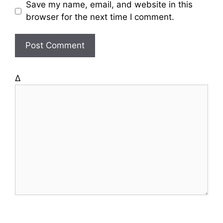
b
Save my name, email, and website in this
s
browser for the next time I comment.
i
t
e
Δ