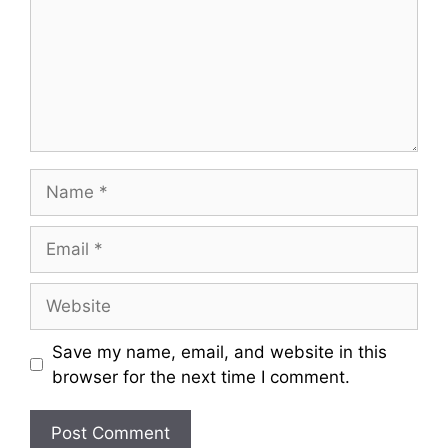
m
e
n
t
N
a
m
E
e
m
a
W
i
e
l
b
Save my name, email, and website in this
s
browser for the next time I comment.
i
t
e