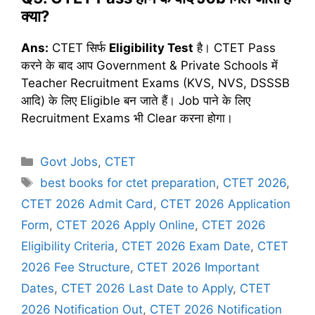
क्या
?
Ans:
CTET सिर्फ
Eligibility Test
है। CTET Pass
करने के बाद आप Government & Private Schools में
Teacher Recruitment Exams (KVS, NVS, DSSSB
आदि) के लिए Eligible बन जाते हैं। Job पाने के लिए
Recruitment Exams भी Clear करना होगा।
C
Govt Jobs
,
CTET
a
T
best books for ctet preparation
,
CTET 2026
,
t
a
CTET 2026 Admit Card
,
CTET 2026 Application
e
g
Form
,
CTET 2026 Apply Online
,
CTET 2026
g
s
Eligibility Criteria
,
CTET 2026 Exam Date
,
CTET
o
r
2026 Fee Structure
,
CTET 2026 Important
i
Dates
,
CTET 2026 Last Date to Apply
,
CTET
e
2026 Notification Out
,
CTET 2026 Notification