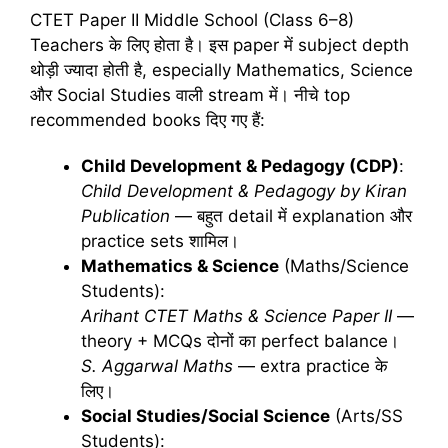
CTET Paper II Middle School (Class 6–8)
Teachers के लिए होता है। इस paper में subject depth
थोड़ी ज्यादा होती है, especially Mathematics, Science
और Social Studies वाली stream में। नीचे top
recommended books दिए गए हैं:
Child Development & Pedagogy (CDP)
:
Child Development & Pedagogy by Kiran
Publication
— बहुत detail में explanation और
practice sets शामिल।
Mathematics & Science
(Maths/Science
Students):
Arihant CTET Maths & Science Paper II
—
theory + MCQs दोनों का perfect balance।
S. Aggarwal Maths
— extra practice के
लिए।
Social Studies/Social Science
(Arts/SS
Students):