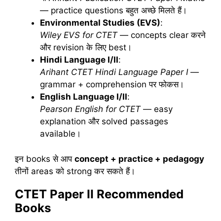
— practice questions बहुत अच्छे मिलते हैं।
Environmental Studies (EVS)
:
Wiley EVS for CTET
— concepts clear करने
और revision के लिए best।
Hindi Language I/II
:
Arihant CTET Hindi Language Paper I
—
grammar + comprehension पर फोकस।
English Language I/II
:
Pearson English for CTET
— easy
explanation और solved passages
available।
इन books से आप
concept + practice + pedagogy
तीनों areas को strong कर सकते हैं।
CTET Paper II Recommended
Books