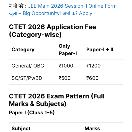
ये भी पढ़ें
:
JEE Main 2026 Session-I Online Form
खुला – Big Opportunity! अभी करें Apply
CTET 2026 Application Fee
(Category-wise)
Only
Category
Paper-I + II
Paper-I
General/ OBC
₹1000
₹1200
SC/ST/PwBD
₹500
₹600
CTET 2026 Exam Pattern (Full
Marks & Subjects)
Paper I (Class 1–5)
Subject
Marks