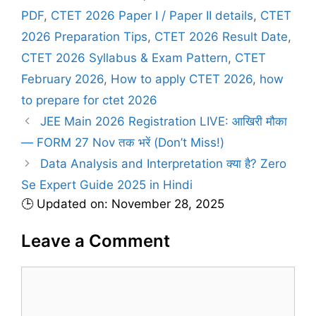
s
PDF
,
CTET 2026 Paper I / Paper II details
,
CTET
2026 Preparation Tips
,
CTET 2026 Result Date
,
CTET 2026 Syllabus & Exam Pattern
,
CTET
February 2026
,
How to apply CTET 2026
,
how
to prepare for ctet 2026
JEE Main 2026 Registration LIVE: आखिरी मौका
— FORM 27 Nov तक भरें (Don’t Miss!)
Data Analysis and Interpretation क्या है? Zero
Se Expert Guide 2025 in Hindi
🕒 Updated on: November 28, 2025
Leave a Comment
C
o
m