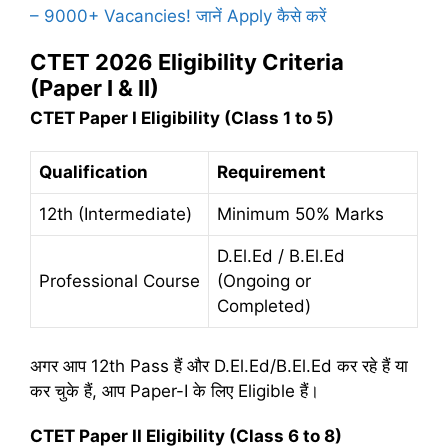
– 9000+ Vacancies! जानें Apply कैसे करें
CTET 2026 Eligibility Criteria
(Paper I & II)
CTET Paper I Eligibility (Class 1 to 5)
Qualification
Requirement
12th (Intermediate)
Minimum 50% Marks
D.El.Ed / B.El.Ed
Professional Course
(Ongoing or
Completed)
अगर आप 12th Pass हैं और D.El.Ed/B.El.Ed कर रहे हैं या
कर चुके हैं, आप Paper-I के लिए Eligible हैं।
CTET Paper II Eligibility (Class 6 to 8)