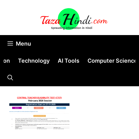
Skip
to
content
Menu
tion
Technology
AI Tools
Computer Science