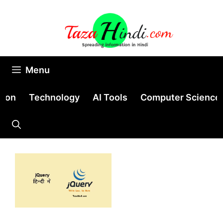
Skip
to
content
Menu
tion
Technology
AI Tools
Computer Science