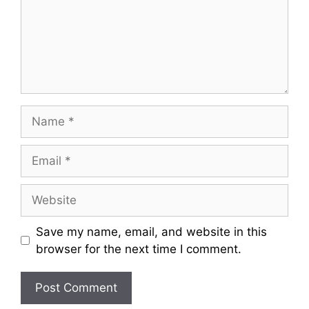
e
n
t
N
a
m
E
e
m
a
W
i
e
l
b
Save my name, email, and website in this
s
browser for the next time I comment.
i
t
e