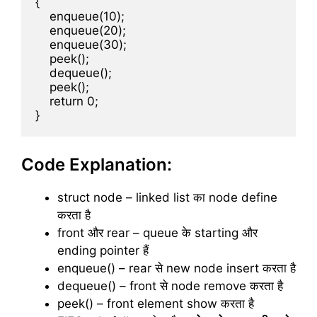
{

    enqueue(10);

    enqueue(20);

    enqueue(30);

    peek();

    dequeue();

    peek();

    return 0;

Code Explanation:
struct node – linked list का node define
करता है
front और rear – queue के starting और
ending pointer हैं
enqueue() – rear से new node insert करता है
dequeue() – front से node remove करता है
peek() – front element show करता है