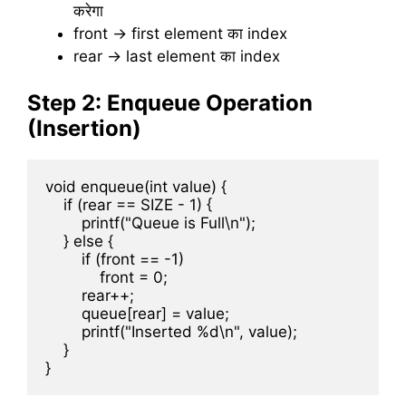
करेगा
front → first element का index
rear → last element का index
Step 2: Enqueue Operation
(Insertion)
void enqueue(int value) {

    if (rear == SIZE - 1) {

        printf("Queue is Full\n");

    } else {

        if (front == -1)

            front = 0;

        rear++;

        queue[rear] = value;

        printf("Inserted %d\n", value);

    }
