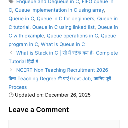
T
Enqueue and Dequeue in C
,
FIFO queue in
t
a
C
,
Queue implementation in C using array
,
e
g
Queue in C
,
Queue in C for beginners
,
Queue in
g
s
C tutorial
,
Queue in C using linked list
,
Queue in
o
r
C with example
,
Queue operations in C
,
Queue
i
program in C
,
What is Queue in C
e
What is Stack in C | सी में स्टैक क्या है- Complete
s
Tutorial हिंदी में
NCERT Non Teaching Recruitment 2026 –
बिना Teaching Degree भी पाएं Govt Job, जानिए पूरी
Process
🕒 Updated on: December 26, 2025
Leave a Comment
C