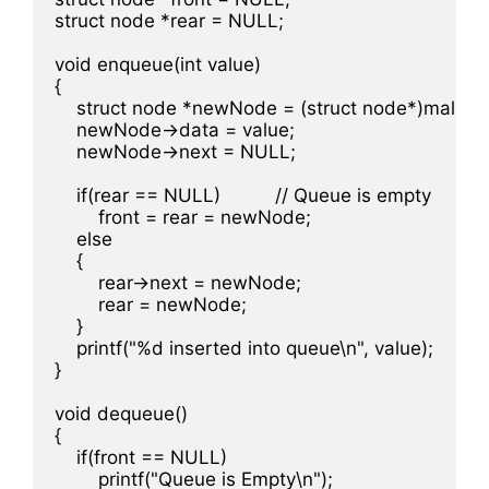
struct node *rear = NULL;

void enqueue(int value)

{

    struct node *newNode = (struct node*)malloc(s
    newNode->data = value;

    newNode->next = NULL;

    if(rear == NULL)          // Queue is empty

        front = rear = newNode;

    else

    {

        rear->next = newNode;

        rear = newNode;

    }

    printf("%d inserted into queue\n", value);

}

void dequeue()

{

    if(front == NULL)

        printf("Queue is Empty\n");
