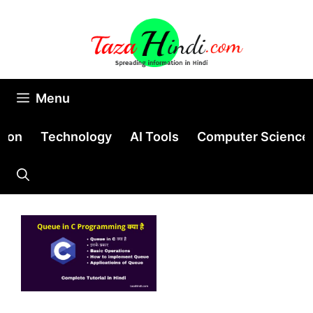
Skip
to
content
Menu
tion
Technology
AI Tools
Computer Science