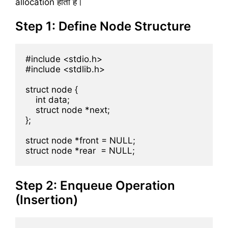
allocation होती है।
Step 1: Define Node Structure
#include <stdio.h>

#include <stdlib.h>

struct node {

    int data;

    struct node *next;

};

struct node *front = NULL;

Step 2: Enqueue Operation
(Insertion)