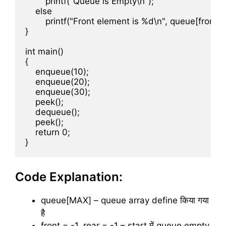
        printf("Queue is Empty\n");

    else

        printf("Front element is %d\n", queue[front]);

}

int main()

{

    enqueue(10);

    enqueue(20);

    enqueue(30);

    peek();

    dequeue();

    peek();

    return 0;

Code Explanation:
queue[MAX] – queue array define किया गया
है
front = -1, rear = -1 – start में queue empty