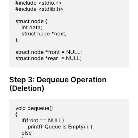
#include <stdio.h>

#include <stdlib.h>

struct node {

    int data;

    struct node *next;

};

struct node *front = NULL;

Step 3: Dequeue Operation
(Deletion)
void dequeue()

{

    if(front == NULL)

        printf("Queue is Empty\n");

    else
