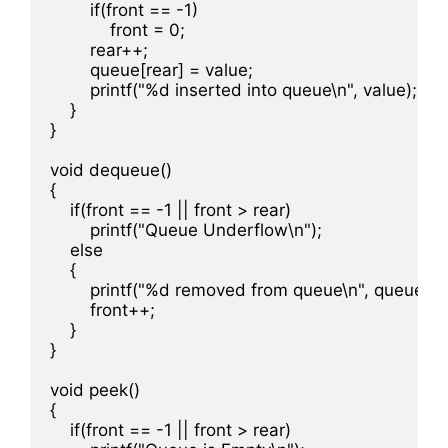
        if(front == -1)

            front = 0;

        rear++;

        queue[rear] = value;

        printf("%d inserted into queue\n", value);

    }

}

void dequeue()

{

    if(front == -1 || front > rear)

        printf("Queue Underflow\n");

    else

    {

        printf("%d removed from queue\n", queue[fron
        front++;

    }

}

void peek()

{

    if(front == -1 || front > rear)
