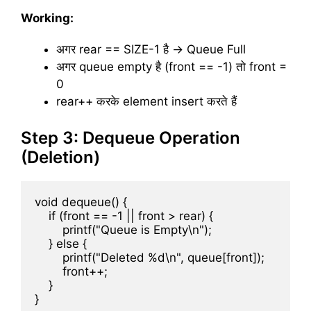
Working:
अगर rear == SIZE-1 है → Queue Full
अगर queue empty है (front == -1) तो front =
0
rear++ करके element insert करते हैं
Step 3: Dequeue Operation
(Deletion)
void dequeue() {

    if (front == -1 || front > rear) {

        printf("Queue is Empty\n");

    } else {

        printf("Deleted %d\n", queue[front]);

        front++;

    }
