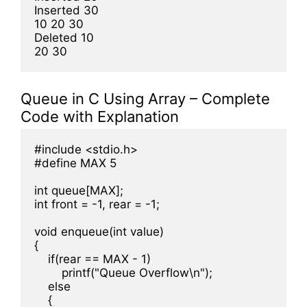
Inserted 30

10 20 30

Deleted 10

Queue in C Using Array – Complete
Code with Explanation
#include <stdio.h>

#define MAX 5

int queue[MAX];

int front = -1, rear = -1;

void enqueue(int value)

{

    if(rear == MAX - 1)

        printf("Queue Overflow\n");

    else

    {
