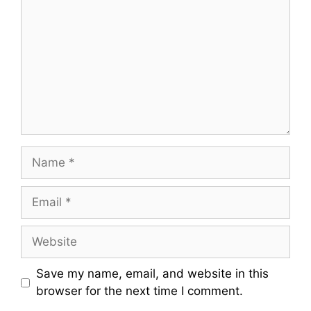
o
m
m
e
n
t
N
a
m
E
e
m
a
W
i
e
l
b
Save my name, email, and website in this
s
browser for the next time I comment.
i