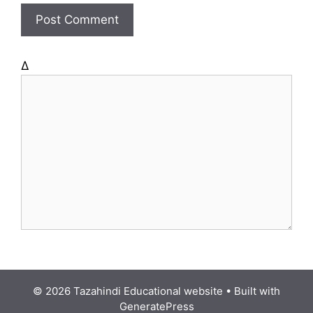
t
e
Δ
© 2026 Tazahindi Educational website
• Built with
GeneratePress