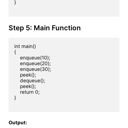
}

Step 5: Main Function
int main()

{

    enqueue(10);

    enqueue(20);

    enqueue(30);

    peek();

    dequeue();

    peek();

    return 0;

}

Output: