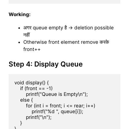
Working:
अगर queue empty है → deletion possible
नहीं
Otherwise front element remove करके
front++
Step 4: Display Queue
void display() {

    if (front == -1)

        printf("Queue is Empty\n");

    else {

        for (int i = front; i <= rear; i++)

            printf("%d ", queue[i]);

        printf("\n");

    }
