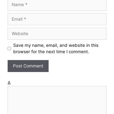
N
a
m
E
e
m
a
W
i
e
l
b
Save my name, email, and website in this
s
browser for the next time I comment.
i
t
e
Δ