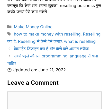
बतायूंगा कि कैेसे आप अपना खुदका reselling business षुरू
करके उससे पैसे कमा सकेंगे ।
C
Make Money Online
a
T
how to make money with reselling
,
Reselling
t
a
क्या है
,
Reselling से कैसे पैसे कमाए
,
what is reselling
e
g
वेबसाईट डिजाइन क्या है और कैसे करे आसान तरीका
g
s
सबसे पहले कौनसा programming language सीखना
o
r
चाहिए
i
🕒 Updated on: June 21, 2022
e
s
Leave a Comment
C
o
m