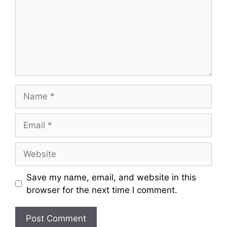
m
e
n
t
N
a
m
E
e
m
a
W
i
e
l
b
Save my name, email, and website in this
s
browser for the next time I comment.
i
t
e