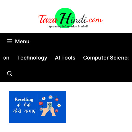
Skip
to
content
Menu
tion
Technology
AI Tools
Computer Science