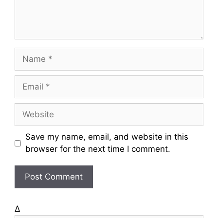
t
N
a
m
E
e
m
a
W
i
e
l
b
Save my name, email, and website in this
s
browser for the next time I comment.
i
t
e
Δ