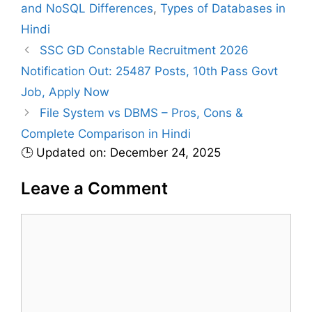
and NoSQL Differences
,
Types of Databases in
s
Hindi
SSC GD Constable Recruitment 2026
Notification Out: 25487 Posts, 10th Pass Govt
Job, Apply Now
File System vs DBMS – Pros, Cons &
Complete Comparison in Hindi
🕒 Updated on: December 24, 2025
Leave a Comment
C
o
m
m
e
n