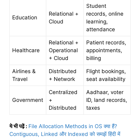
Student
Relational +
records, online
Education
Cloud
learning,
attendance
Relational +
Patient records,
Healthcare
Operational
appointments,
+ Cloud
billing
Airlines &
Distributed
Flight bookings,
Travel
+ Network
seat availability
Centralized
Aadhaar, voter
Government
+
ID, land records,
Distributed
taxes
ये भी पढ़ें :
File Allocation Methods in OS क्या हैं?
Contiguous, Linked और Indexed को समझें हिंदी में