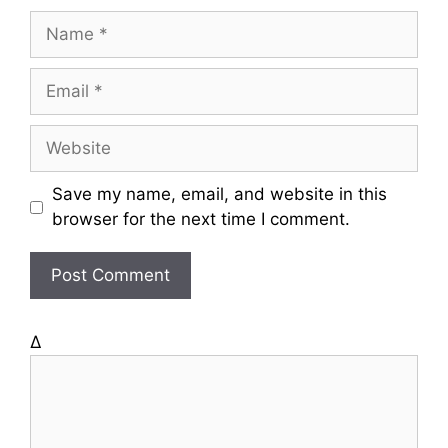
N
a
m
E
e
m
a
W
i
e
l
b
Save my name, email, and website in this
s
browser for the next time I comment.
i
t
e
Δ