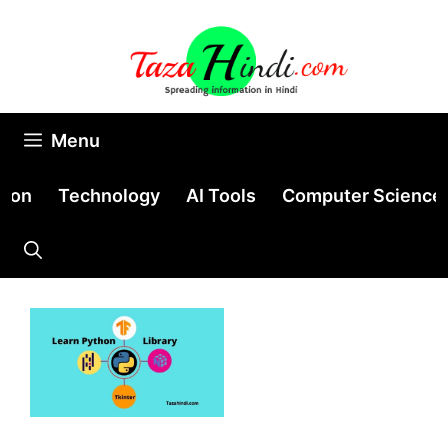
Skip
to
content
Menu
tion
Technology
AI Tools
Computer Science