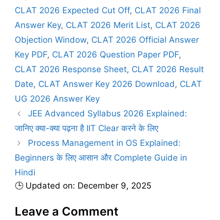
e
g
CLAT 2026 Expected Cut Off
,
CLAT 2026 Final
g
s
Answer Key
,
CLAT 2026 Merit List
,
CLAT 2026
o
r
Objection Window
,
CLAT 2026 Official Answer
i
Key PDF
,
CLAT 2026 Question Paper PDF
,
e
CLAT 2026 Response Sheet
,
CLAT 2026 Result
s
Date
,
CLAT Answer Key 2026 Download
,
CLAT
UG 2026 Answer Key
JEE Advanced Syllabus 2026 Explained:
जानिए क्या-क्या पढ़ना है IIT Clear करने के लिए
Process Management in OS Explained:
Beginners के लिए आसान और Complete Guide in
Hindi
🕒 Updated on: December 9, 2025
Leave a Comment