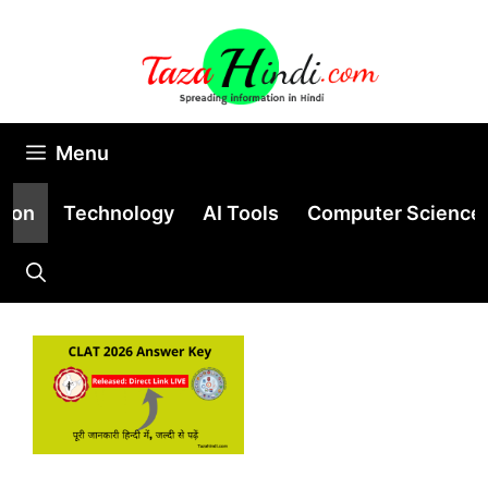
Skip
to
content
Menu
tion
Technology
AI Tools
Computer Science