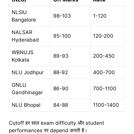
NLSIU
98-103
1-120
Bangalore
NALSAR
95-100
120-200
Hyderabad
WBNUJS
89-93
200-450
Kolkata
NLU Jodhpur
88-92
400-700
GNLU
86-90
700-1100
Gandhinagar
NLU Bhopal
84-88
1100-1400
Cutoff हर साल exam difficulty और student
performances पर depend करती है।