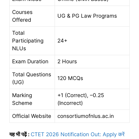
Courses
UG & PG Law Programs
Offered
Total
Participating
24+
NLUs
Exam Duration
2 Hours
Total Questions
120 MCQs
(UG)
Marking
+1 (Correct), –0.25
Scheme
(Incorrect)
Official Website
consortiumofnlus.ac.in
यह भी पढ़ें :
CTET 2026 Notification Out: Apply करें