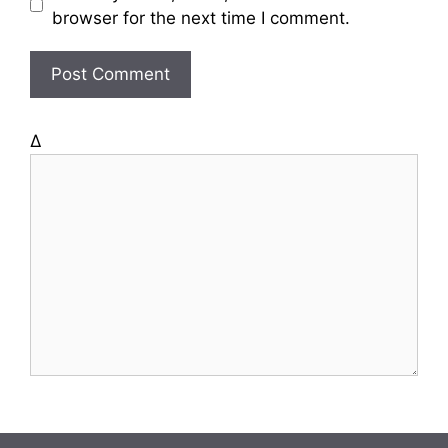
s
browser for the next time I comment.
i
t
e
Δ