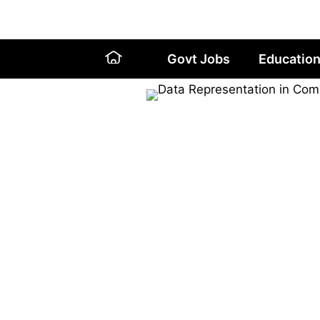
Skip
to
content
Govt Jobs
Educatio