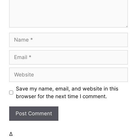
n
t
N
a
m
E
e
m
a
W
i
e
l
b
Save my name, email, and website in this
s
browser for the next time I comment.
i
t
e
Δ