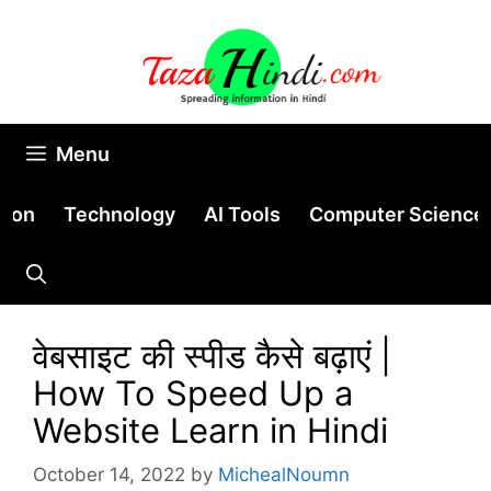
Skip
to
content
Menu
tion
Technology
AI Tools
Computer Science
वेबसाइट की स्पीड कैसे बढ़ाएं |
How To Speed Up a
Website Learn in Hindi
October 14, 2022
by
MichealNoumn