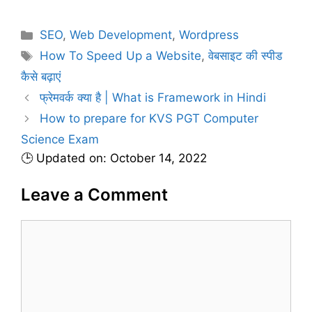
C
SEO
,
Web Development
,
Wordpress
a
T
How To Speed Up a Website
,
वेबसाइट की स्पीड
t
a
कैसे बढ़ाएं
e
g
फ्रेमवर्क क्या है | What is Framework in Hindi
g
s
How to prepare for KVS PGT Computer
o
r
Science Exam
i
🕒 Updated on: October 14, 2022
e
s
Leave a Comment
C
o
m
m
e