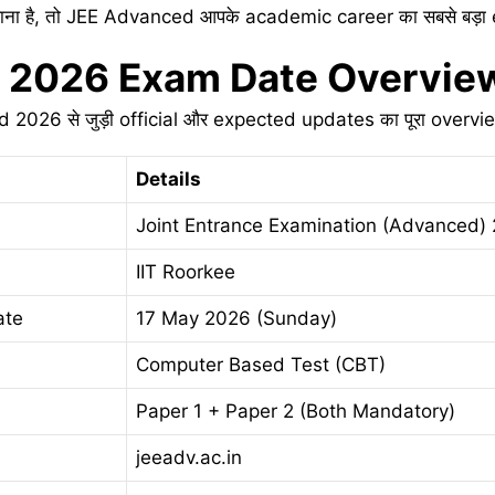
n पाना है, तो JEE Advanced आपके academic career का सबसे बड़ा
 2026 Exam Date Overvi
d 2026 से जुड़ी official और expected updates का पूरा overview
Details
Joint Entrance Examination (Advanced)
IIT Roorkee
ate
17 May 2026 (Sunday)
Computer Based Test (CBT)
Paper 1 + Paper 2 (Both Mandatory)
jeeadv.ac.in