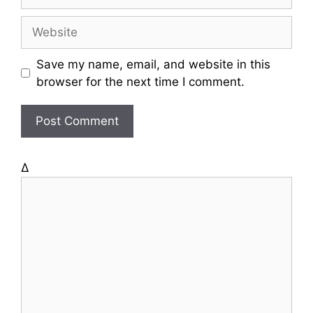
m
a
W
i
e
l
b
Save my name, email, and website in this
s
browser for the next time I comment.
i
t
e
Δ