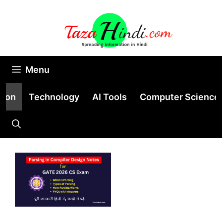
Skip
to
content
Menu
tion
Technology
AI Tools
Computer Science