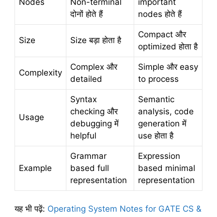
Nodes
Non-terminal
important
दोनों होते हैं
nodes होते हैं
Compact और
Size
Size बड़ा होता है
optimized होता है
Complex और
Simple और easy
Complexity
detailed
to process
Syntax
Semantic
checking और
analysis, code
Usage
debugging में
generation में
helpful
use होता है
Grammar
Expression
Example
based full
based minimal
representation
representation
यह भी पढ़ें:
Operating System Notes for GATE CS &