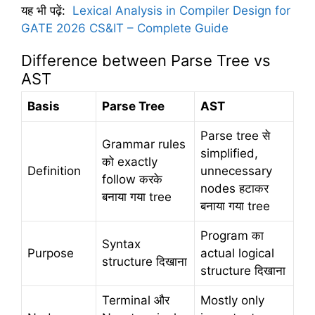
यह भी पढ़ें:
Lexical Analysis in Compiler Design for
GATE 2026 CS&IT – Complete Guide
Difference between Parse Tree vs
AST
Basis
Parse Tree
AST
Parse tree से
Grammar rules
simplified,
को exactly
Definition
unnecessary
follow करके
nodes हटाकर
बनाया गया tree
बनाया गया tree
Program का
Syntax
Purpose
actual logical
structure दिखाना
structure दिखाना
Terminal और
Mostly only