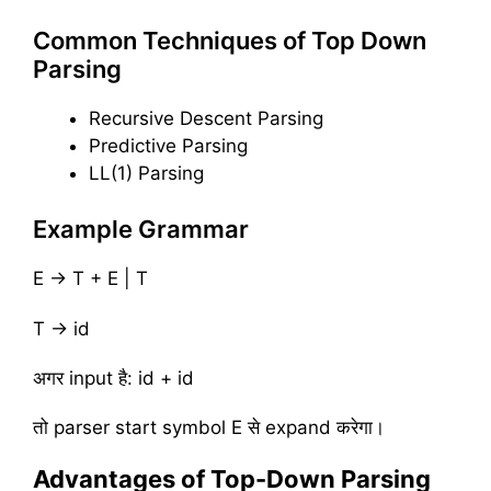
Common Techniques of Top Down
Parsing
Recursive Descent Parsing
Predictive Parsing
LL(1) Parsing
Example Grammar
E → T + E | T
T → id
अगर input है: id + id
तो parser start symbol E से expand करेगा।
Advantages of Top-Down Parsing