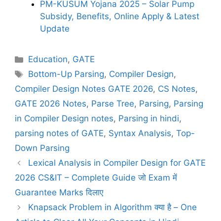
PM-KUSUM Yojana 2025 – Solar Pump
Subsidy, Benefits, Online Apply & Latest
Update
C
Education
,
GATE
a
T
Bottom-Up Parsing
,
Compiler Design
,
t
a
Compiler Design Notes GATE 2026
,
CS Notes
,
e
g
GATE 2026 Notes
,
Parse Tree
,
Parsing
,
Parsing
g
s
in Compiler Design notes
,
Parsing in hindi
,
o
r
parsing notes of GATE
,
Syntax Analysis
,
Top-
i
Down Parsing
e
Lexical Analysis in Compiler Design for GATE
s
2026 CS&IT – Complete Guide जो Exam में
Guarantee Marks दिलाए
Knapsack Problem in Algorithm क्या है – One