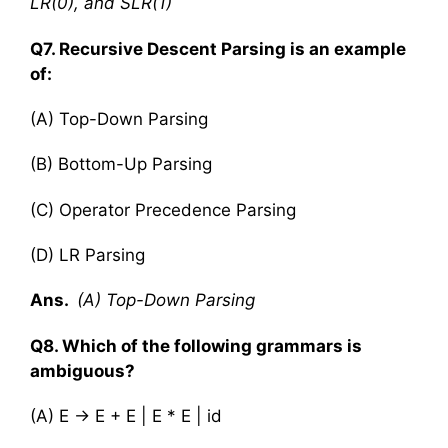
LR(0), and SLR(1)
Q7. Recursive Descent Parsing is an example
of:
(A) Top-Down Parsing
(B) Bottom-Up Parsing
(C) Operator Precedence Parsing
(D) LR Parsing
Ans.
(A) Top-Down Parsing
Q8. Which of the following grammars is
ambiguous?
(A) E → E + E | E * E | id