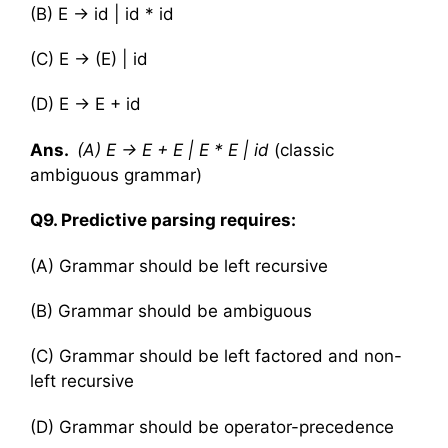
(B) E → id | id * id
(C) E → (E) | id
(D) E → E + id
Ans.
(A) E → E + E | E * E | id
(classic
ambiguous grammar)
Q9. Predictive parsing requires:
(A) Grammar should be left recursive
(B) Grammar should be ambiguous
(C) Grammar should be left factored and non-
left recursive
(D) Grammar should be operator-precedence