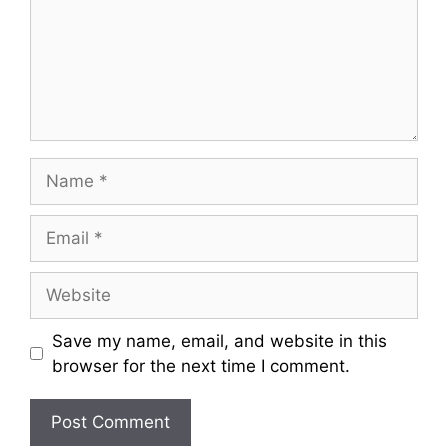
m
e
n
t
N
a
m
E
e
m
a
W
i
e
l
b
Save my name, email, and website in this
s
browser for the next time I comment.
i
t
e