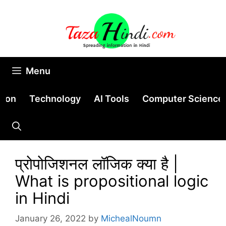
Skip
to
content
Menu
tion
Technology
AI Tools
Computer Science
प्रोपोजिशनल लॉजिक क्या है |
What is propositional logic
in Hindi
January 26, 2022
by
MichealNoumn