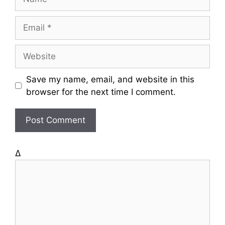
a
m
E
e
m
a
W
i
e
l
b
Save my name, email, and website in this
s
browser for the next time I comment.
i
t
e
Δ