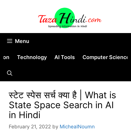
Skip
to
content
Menu
tion
Technology
AI Tools
Computer Science
स्टेट स्पेस सर्च क्या है | What is
State Space Search in AI
in Hindi
February 21, 2022
by
MichealNoumn