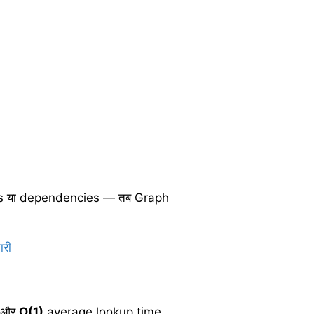
rks या dependencies — तब Graph
ारी
ै और
O(1)
average lookup time