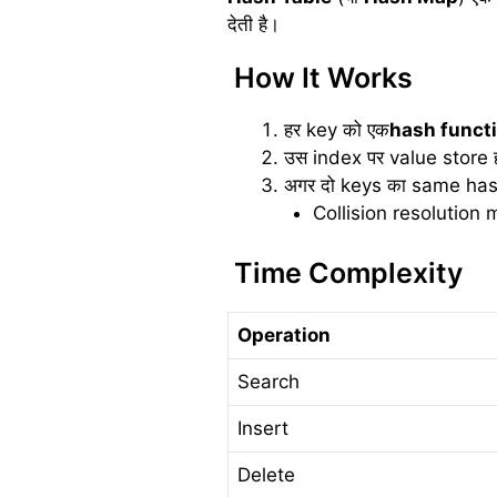
देती है।
How It Works
हर key को एक
hash funct
उस index पर value store ह
अगर दो keys का same hash
Collision resolution
Time Complexity
Operation
Search
Insert
Delete