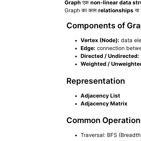
Graph
एक
non-linear data st
Graph का काम
relationships
या
Components of Gr
Vertex (Node):
data el
Edge:
connection betwe
Directed / Undirected:
Weighted / Unweighte
Representation
Adjacency List
Adjacency Matrix
Common Operation
Traversal: BFS (Breadth