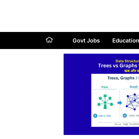
Skip
to
content
Govt Jobs
Educatio