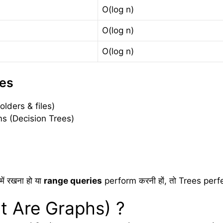
O(log n)
O(log n)
O(log n)
es
olders & files)
s (Decision Trees)
में रखना हो या
range queries
perform करनी हों, तो Trees perfe
What Are Graphs) ?