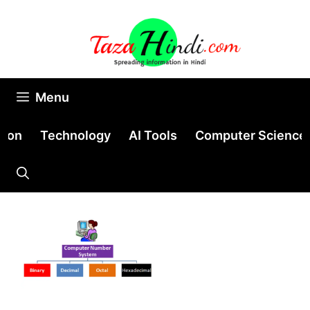
Skip
to
content
Menu
tion
Technology
AI Tools
Computer Science