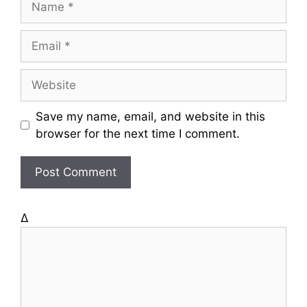
a
m
E
e
m
a
W
i
e
l
b
Save my name, email, and website in this
s
browser for the next time I comment.
i
t
e
Δ