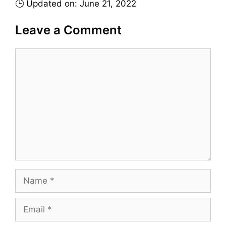
🕒 Updated on: June 21, 2022
Leave a Comment
C
o
m
m
e
n
t
N
a
m
E
e
m