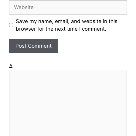
a
W
i
e
l
b
Save my name, email, and website in this
s
browser for the next time I comment.
i
t
e
Δ