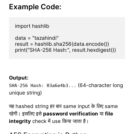
Example Code:
import hashlib

data = "tazahindi"

result = hashlib.sha256(data.encode())

Output:
(64-character long
SHA-256 Hash: 03a6e4b3...
unique string)
यह hashed string हर बार same input के लिए same
रहेगी। इसलिए इसे
password verification
या
file
integrity
check में use किया जाता है।