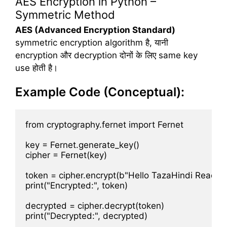
AES Encryption in Python –
Symmetric Method
AES (Advanced Encryption Standard)
symmetric encryption algorithm है, यानी
encryption और decryption दोनों के लिए same key
use होती है।
Example Code (Conceptual):
from cryptography.fernet import Fernet

key = Fernet.generate_key()

cipher = Fernet(key)

token = cipher.encrypt(b"Hello TazaHindi Readers
print("Encrypted:", token)

decrypted = cipher.decrypt(token)
