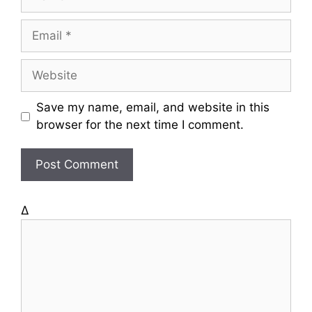
a
m
E
e
m
a
W
i
e
l
b
Save my name, email, and website in this
s
browser for the next time I comment.
i
t
e
Δ