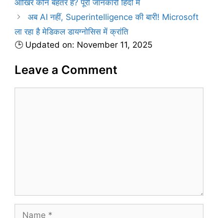
आखिर कौन बेहतर है? पूरी जानकारी हिंदी में
अब AI नहीं, Superintelligence की बारी! Microsoft
ला रहा है मेडिकल डायग्नोसिस में क्रांति
🕒 Updated on: November 11, 2025
Leave a Comment
C
o
m
m
e
n
t
N