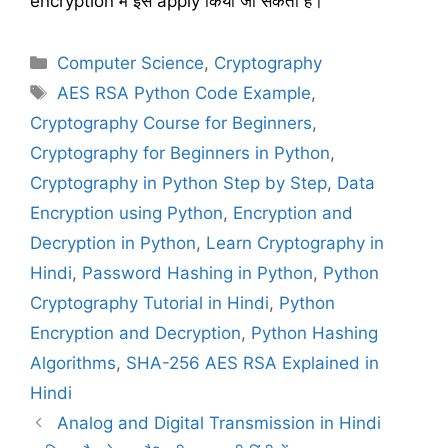
encryption में इसे apply किया जा सकता है।
C
Computer Science
,
Cryptography
a
T
AES RSA Python Code Example
,
t
a
Cryptography Course for Beginners
,
e
g
Cryptography for Beginners in Python
,
g
s
Cryptography in Python Step by Step
,
Data
o
r
Encryption using Python
,
Encryption and
i
Decryption in Python
,
Learn Cryptography in
e
Hindi
,
Password Hashing in Python
,
Python
s
Cryptography Tutorial in Hindi
,
Python
Encryption and Decryption
,
Python Hashing
Algorithms
,
SHA-256 AES RSA Explained in
Hindi
Analog and Digital Transmission in Hindi