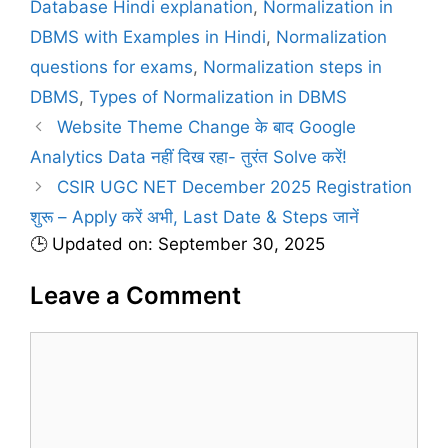
Database Hindi explanation
,
Normalization in
DBMS with Examples in Hindi
,
Normalization
questions for exams
,
Normalization steps in
DBMS
,
Types of Normalization in DBMS
Website Theme Change के बाद Google
Analytics Data नहीं दिख रहा- तुरंत Solve करें!
CSIR UGC NET December 2025 Registration
शुरू – Apply करें अभी, Last Date & Steps जानें
🕒 Updated on: September 30, 2025
Leave a Comment
C
o
m
m
e