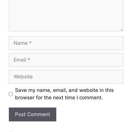
n
t
N
a
m
E
e
m
a
W
i
e
l
b
Save my name, email, and website in this
s
browser for the next time I comment.
i
t
e