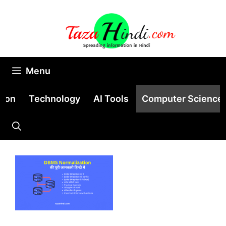
Skip
to
content
Menu
tion
Technology
AI Tools
Computer Science