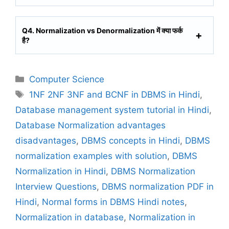
Q4. Normalization vs Denormalization में क्या फर्क
है?
C
Computer Science
a
T
1NF 2NF 3NF and BCNF in DBMS in Hindi
,
t
a
Database management system tutorial in Hindi
,
e
g
Database Normalization advantages
g
s
disadvantages
,
DBMS concepts in Hindi
,
DBMS
o
r
normalization examples with solution
,
DBMS
i
Normalization in Hindi
,
DBMS Normalization
e
Interview Questions
,
DBMS normalization PDF in
s
Hindi
,
Normal forms in DBMS Hindi notes
,
Normalization in database
,
Normalization in