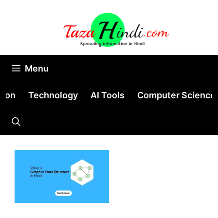
Skip
to
content
Menu
tion
Technology
AI Tools
Computer Science