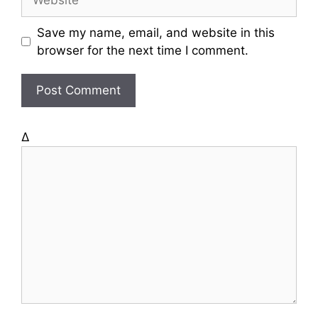
i
e
l
b
Save my name, email, and website in this
s
browser for the next time I comment.
i
t
e
Δ