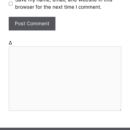
s
browser for the next time I comment.
i
t
e
Δ