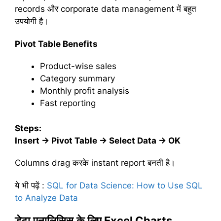
records और corporate data management में बहुत
उपयोगी है।
Pivot Table Benefits
Product-wise sales
Category summary
Monthly profit analysis
Fast reporting
Steps:
Insert → Pivot Table → Select Data → OK
Columns drag करके instant report बनती है।
ये भी पढ़ें
:
SQL for Data Science: How to Use SQL
to Analyze Data
डेटा
एनालिसिस
के
लिए
Excel Charts