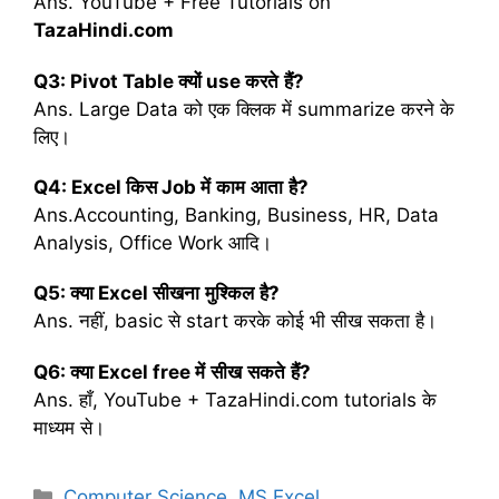
Ans. YouTube + Free Tutorials on
TazaHindi.com
Q3: Pivot Table
क्यों
use
करते
हैं
?
Ans. Large Data को एक क्लिक में summarize करने के
लिए।
Q4: Excel
किस
Job
में
काम
आता
है
?
Ans.Accounting, Banking, Business, HR, Data
Analysis, Office Work आदि।
Q5:
क्या
Excel
सीखना
मुश्किल
है
?
Ans. नहीं, basic से start करके कोई भी सीख सकता है।
Q6:
क्या
Excel free
में
सीख
सकते
हैं
?
Ans. हाँ, YouTube + TazaHindi.com tutorials के
माध्यम से।
C
Computer Science
,
MS Excel