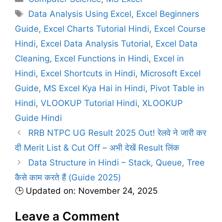
a
T
Data Analysis Using Excel
,
Excel Beginners
t
a
Guide
,
Excel Charts Tutorial Hindi
,
Excel Course
e
g
Hindi
,
Excel Data Analysis Tutorial
,
Excel Data
g
s
Cleaning
,
Excel Functions in Hindi
,
Excel in
o
r
Hindi
,
Excel Shortcuts in Hindi
,
Microsoft Excel
i
Guide
,
MS Excel Kya Hai in Hindi
,
Pivot Table in
e
Hindi
,
VLOOKUP Tutorial Hindi
,
XLOOKUP
s
Guide Hindi
RRB NTPC UG Result 2025 Out! रेलवे ने जारी कर
दी Merit List & Cut Off – अभी देखें Result लिंक
Data Structure in Hindi – Stack, Queue, Tree
कैसे काम करते हैं (Guide 2025)
🕒 Updated on: November 24, 2025
Leave a Comment