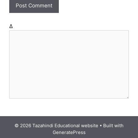
t
e
Δ
© 2026 Tazahindi Educational website
• Built with
GeneratePress