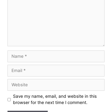
m
m
e
n
t
N
a
m
E
e
m
a
W
i
e
l
b
Save my name, email, and website in this
s
browser for the next time I comment.
i