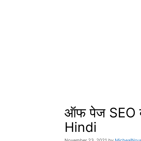
ऑफ पेज SEO क
Hindi
November 23, 2021
by
MichealNo