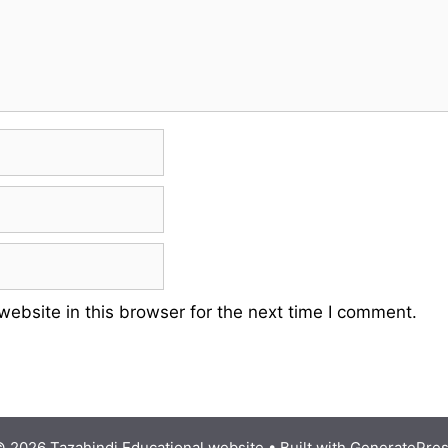
ebsite in this browser for the next time I comment.
 2026 Tazahindi Educational website
• Built with
GeneratePre