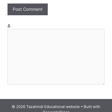
t
e
Δ
© 2026 Tazahindi Educational website
• Built with