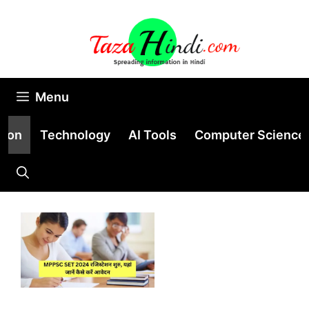
Skip
to
content
Menu
tion
Technology
AI Tools
Computer Science