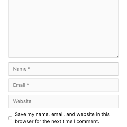
o
m
m
e
n
t
N
a
m
E
e
m
a
W
i
e
l
b
Save my name, email, and website in this
s
browser for the next time I comment.
i