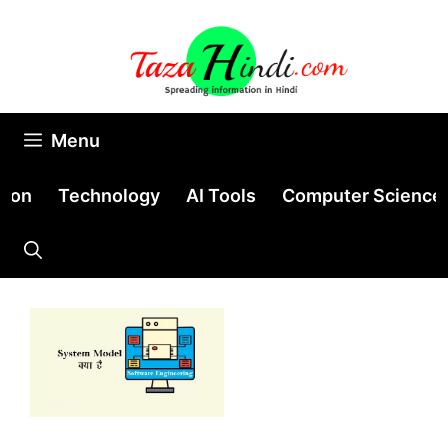
Skip
to
content
Menu
tion
Technology
AI Tools
Computer Science