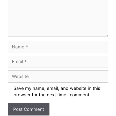
m
e
n
t
N
a
m
E
e
m
a
W
i
e
l
b
Save my name, email, and website in this
s
browser for the next time I comment.
i
t
e