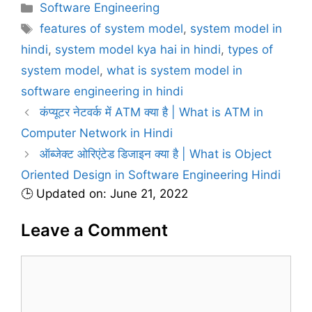
C
Software Engineering
a
T
features of system model
,
system model in
t
a
hindi
,
system model kya hai in hindi
,
types of
e
g
system model
,
what is system model in
g
s
software engineering in hindi
o
r
कंप्यूटर नेटवर्क में ATM क्या है | What is ATM in
i
Computer Network in Hindi
e
ऑब्जेक्ट ओरिएंटेड डिजाइन क्या है | What is Object
s
Oriented Design in Software Engineering Hindi
🕒 Updated on: June 21, 2022
Leave a Comment
C
o
m