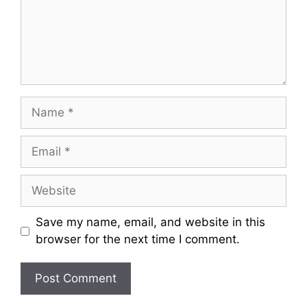
e
n
t
N
a
m
E
e
m
a
W
i
e
l
b
Save my name, email, and website in this
s
browser for the next time I comment.
i
t
e