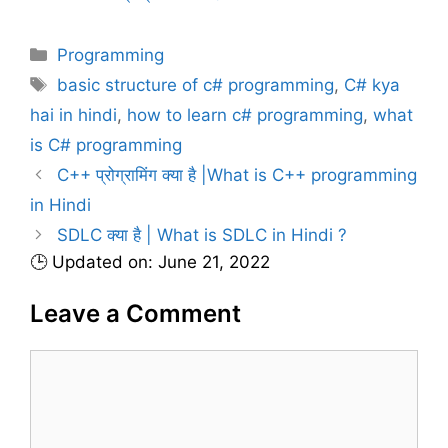
C
Programming
a
T
basic structure of c# programming
,
C# kya
t
a
hai in hindi
,
how to learn c# programming
,
what
e
g
is C# programming
g
s
C++ प्रोग्रामिंग क्या है |What is C++ programming
o
r
in Hindi
i
SDLC क्या है | What is SDLC in Hindi ?
e
🕒 Updated on: June 21, 2022
s
Leave a Comment
C
o
m
m