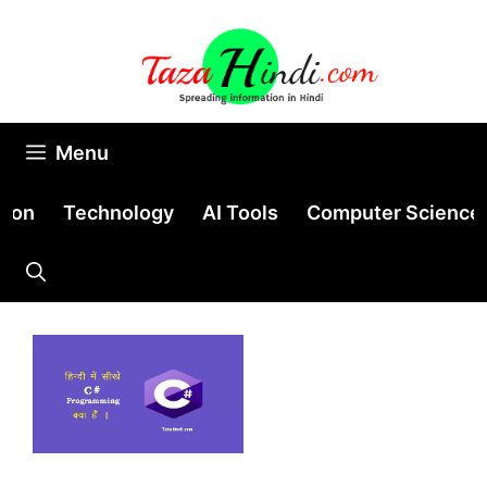
Skip
to
content
Menu
tion
Technology
AI Tools
Computer Science