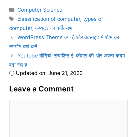
C
Computer Science
a
T
classification of computer
,
types of
t
a
computer
,
कंप्यूटर का वर्गीकरण
e
g
WordPress Theme क्या है और वेबसाइट में थीम का
g
s
उपयोग क्यों करें
o
r
Youtube वीडियो-संचालित ई-कॉमस की ओर अपना कदम
i
बढ़ा रहा है
e
🕒 Updated on: June 21, 2022
s
Leave a Comment
C
o
m
m
e