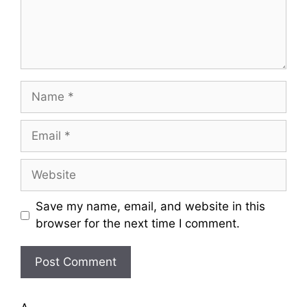
n
t
N
a
m
E
e
m
a
W
i
e
l
b
Save my name, email, and website in this
s
browser for the next time I comment.
i
t
e