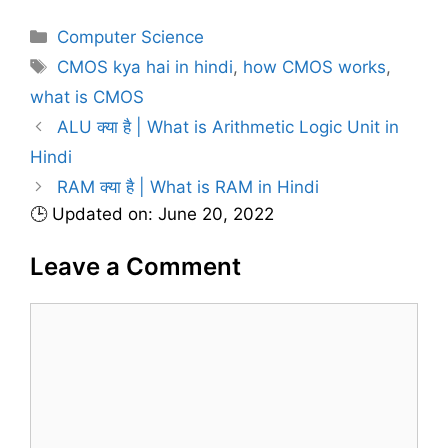
C
Computer Science
a
T
CMOS kya hai in hindi
,
how CMOS works
,
t
a
what is CMOS
e
g
ALU क्या है | What is Arithmetic Logic Unit in
g
s
Hindi
o
r
RAM क्या है | What is RAM in Hindi
i
🕒 Updated on: June 20, 2022
e
s
Leave a Comment
C
o
m
m
e
n