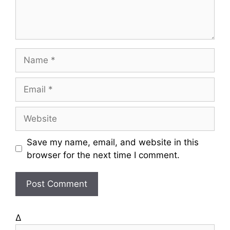
t
N
a
m
E
e
m
a
W
i
e
l
b
Save my name, email, and website in this
s
browser for the next time I comment.
i
t
e
Δ