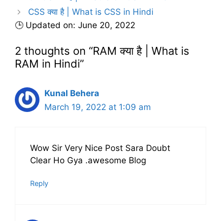
e
CSS क्या है | What is CSS in Hindi
s
🕒 Updated on: June 20, 2022
2 thoughts on “RAM क्या है | What is
RAM in Hindi”
Kunal Behera
March 19, 2022 at 1:09 am
Wow Sir Very Nice Post Sara Doubt
Clear Ho Gya .awesome Blog
Reply