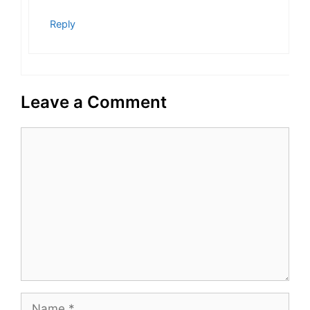
Reply
Leave a Comment
C
o
m
m
e
n
t
N