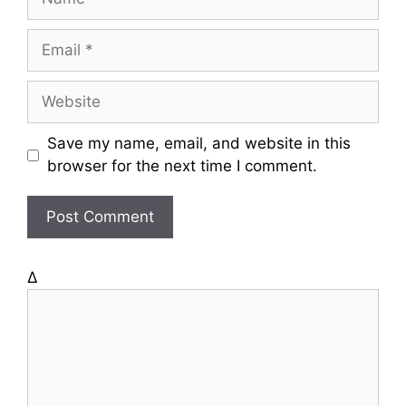
a
m
E
e
m
a
W
i
e
l
b
Save my name, email, and website in this
s
browser for the next time I comment.
i
t
e
Δ