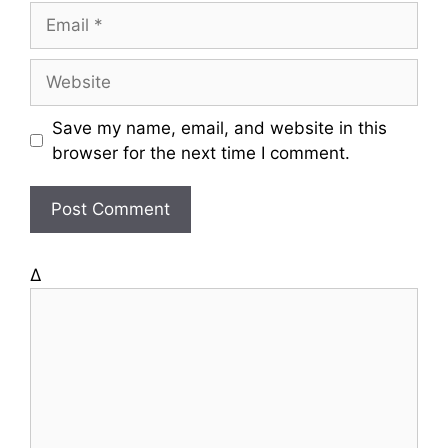
m
E
e
m
a
W
i
e
l
b
Save my name, email, and website in this
s
browser for the next time I comment.
i
t
e
Δ