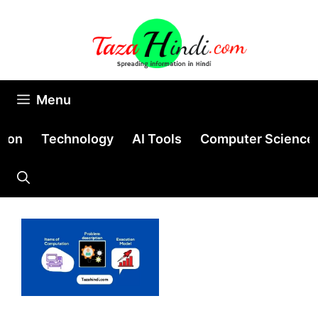
Skip
to
content
Menu
tion
Technology
AI Tools
Computer Science