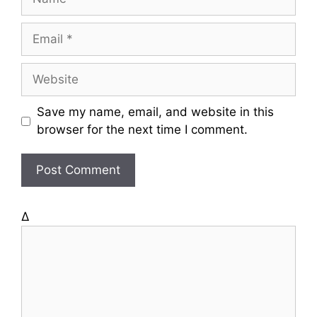
a
m
E
e
m
a
W
i
e
l
b
Save my name, email, and website in this
s
browser for the next time I comment.
i
t
e
Δ