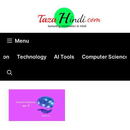
Skip
to
content
Menu
tion
Technology
AI Tools
Computer Science