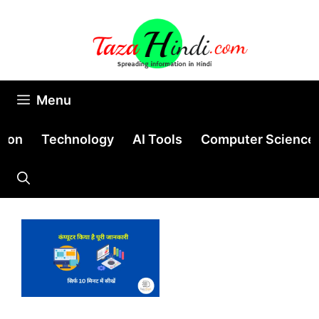
Skip
to
content
Menu
tion
Technology
AI Tools
Computer Science