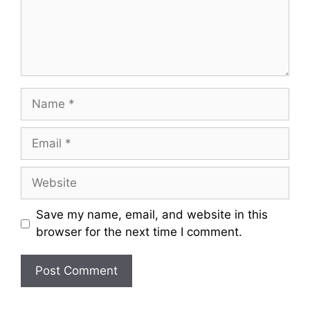
n
t
N
a
m
E
e
m
a
W
i
e
l
b
Save my name, email, and website in this
s
browser for the next time I comment.
i
t
e