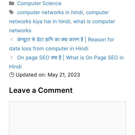
C
Computer Science
a
T
computer networks in hindi
,
computer
t
a
networks kiya hai in hindi
,
what is computer
e
g
networks
g
s
कंप्यूटर से डेटा हानि का क्या कारण है | Reason for
o
r
data loss from computer in Hindi
i
On page SEO क्या है | What is On Page SEO in
e
Hindi
s
🕒 Updated on: May 21, 2023
Leave a Comment
C
o
m
m
e